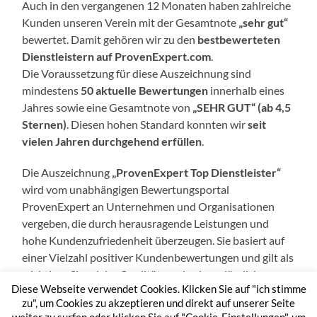
Auch in den vergangenen 12 Monaten haben zahlreiche
Kunden unseren Verein mit der Gesamtnote
„sehr gut“
bewertet. Damit gehören wir zu den
bestbewerteten
Dienstleistern auf ProvenExpert.com
.
Die Voraussetzung für diese Auszeichnung sind
mindestens
50 aktuelle Bewertungen
innerhalb eines
Jahres sowie eine Gesamtnote von
„SEHR GUT“ (ab 4,5
Sternen)
. Diesen hohen Standard konnten wir
seit
vielen Jahren durchgehend erfüllen
.
Die Auszeichnung
„ProvenExpert Top Dienstleister“
wird vom unabhängigen Bewertungsportal
ProvenExpert an Unternehmen und Organisationen
vergeben, die durch herausragende Leistungen und
hohe Kundenzufriedenheit überzeugen. Sie basiert auf
einer Vielzahl positiver Kundenbewertungen und gilt als
wichtiges Signal der Qualität sowie als verlässlicher
Diese Webseite verwendet Cookies. Klicken Sie auf "ich stimme
Vertrauensbeweis für potenzielle neue Kunden.
zu", um Cookies zu akzeptieren und direkt auf unserer Seite
weiter zu surfen oder klicken Sie auf "Cookie-Einstellungen", um