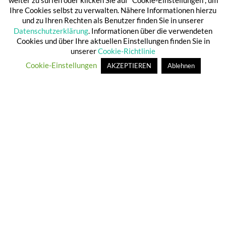
Nachweis:
https://www.provenexpert.com/makler-
Ihre Cookies selbst zu verwalten. Nähere Informationen hierzu
nachfolger-club-e-v/
und zu Ihren Rechten als Benutzer finden Sie in unserer
Datenschutzerklärung
. Informationen über die verwendeten
Gerne stehen wir Ihnen für Rückfragen zu den
Cookies und über Ihre aktuellen Einstellungen finden Sie in
Auszeichnungen zur Verfügung.
unserer
Cookie-Richtlinie
Cookie-Einstellungen
AKZEPTIEREN
Ablehnen
Der Vorstand vom Makler Nachfolger Club e.V.
© 2026
BESTANDSPARKPLATZ 24
—
HOCH ↑