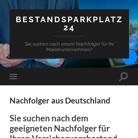
BESTANDSPARKPLATZ
24
Sie suchen nach einem Nachfolger für Ihr
Maklerunternehmen?
Suchfe
Mobile-
ein-/a
Menü
ein-/ausblenden
Nachfolger aus Deutschland
Sie suchen nach dem
geeigneten Nachfolger für