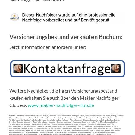
Versicherungsbestand verkaufen Bochum:
Jetzt Informationen anfordern unter:
Weitere Nachfolger, die Ihren Versicherungsbestand
kaufen erhalten Sie auch über den Makler Nachfolger
Club e.V.
www.makler-nachfolger-club.de
Wichtige Stichworte:
Maklerbestand verkaufen Bochum, Dortmund, Essen, Gelsenkirchen, Hattingen, Witten, Sprockhövel, Castrop-Rauxel, Herne, Bottrop, Gladbeck,
Herten. – Bestandsverkauf Bochum, Dortmund, Essen, Gelsenkirchen, Hattingen, Witten, Sprockhövel, Castrop-Rauxel, Herne, Bottrop, Gladbeck, Herten. –
Versicherungsbestand verkaufen Bochum, Dortmund, Essen, Gelsenkirchen, Hattingen, Witten, Sprockhövel, Castrop-Rauxel, Herne, Bottrop, Gladbeck, Herten. –
Investmentbestand verkaufen – Maklerunternehmen verkaufen – Bestände verkaufen – Versicherungsbestand verkaufen Preis -Maklerbestand kaufen –
Versicherungsbestand kaufen – Investmentbestand kaufen – Maklerunternehmen kaufen – Bestände kaufen – Maklerbestand Kauf Preis – Kauf von
Maklerbeständen – Suchoweew Bestandsverkauf – Maklerbestand übernehmen – Versicherungsbestand übernehmen – Investmentbestand übernehmen –
Maklerunternehmen übernehmen – Bestände übernehmen –Maklerbestand integrieren – Versicherungsbestand integrieren – Investmentbestand integrieren –
Bestände integrieren – Maklerbestand übertragen – Versicherungsbestand übertragen – Investmentbestand übertragen – Maklerunternehmen übertragen –
Bestände übertragen – Maklernachfolge –– Nachfolge Makler – Nachfolge Maklerunternehmen – Familiennachfolge – Nachfolge Familienunternehmen –
Bestandsnachfolge – Nachfolgeplanung – Nachfolgefahrplan – Fahrplan Maklernachfolge – Nachfolgeplanung für Makler – Nachfolgeplanung im