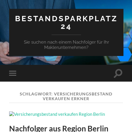
BESTANDSPARKPLATZ
24
Sie suchen nach einem Nachfolger für Ihr
Maklerunternehmen?
Suchfe
Mobile-
ein-/a
Menü
ein-/ausblenden
SCHLAGWORT:
VERSICHERUNGSBESTAND
VERKAUFEN ERKNER
Nachfolger aus Region Berlin