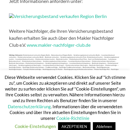
Jetzt Informationen anfordern unter:
Weitere Nachfolger, die Ihren Versicherungsbestand
kaufen erhalten Sie auch über den Makler Nachfolger
Club e.V.
www.makler-nachfolger-club.de
Wichtige Stichworte:
Maklerbestand verkaufen Region Berlin – Bestandsverkauf Region Berlin – Versicherungsbestand verkaufen Berlin – Investmentbestand
verkaufen – Maklerunternehmen verkaufen Berlin – Bestände verkaufen – Versicherungsbestand verkaufen Preis -Maklerbestand kaufen – Versicherungsbestand
kaufen – Investmentbestand kaufen – Maklerunternehmen kaufen – Bestände kaufen – Maklerbestand Kauf Preis – Kauf von Maklerbeständen – Suchoweew
Bestandsverkauf – Maklerbestand übernehmen – Versicherungsbestand übernehmen – Investmentbestand übernehmen – Maklerunternehmen übernehmen –
Bestände übernehmen –Maklerbestand integrieren – Versicherungsbestand integrieren – Investmentbestand integrieren – Bestände integrieren – Maklerbestand
übertragen – Versicherungsbestand übertragen – Investmentbestand übertragen – Maklerunternehmen übertragen – Bestände übertragen – Maklernachfolge ––
Nachfolge Makler – Nachfolge Maklerunternehmen – Familiennachfolge – Nachfolge Familienunternehmen – Bestandsnachfolge – Nachfolgeplanung –
Nachfolgefahrplan – Fahrplan Maklernachfolge – Nachfolgeplanung für Makler – Nachfolgeplanung im Maklerunternehmen – Makler Nachfolge Plan – Nachfolger
Maklerbestand – Nachfolger Versicherungsbestand – Nachfolger Maklerunternehmen – Bestände und Nachfolger – Nachfolger finden – externe Nachfolger –
Bestandsbewertung – Bewertung von Versicherungsbeständen – Bewertung von Maklerbeständen – Bewertung von Investmentbeständen – Bewertung von
Diese Webseite verwendet Cookies. Klicken Sie auf "ich stimme
Maklerunternehmen – Maklerbestand bewerten – Maklerbestand wert – Unternehmensbewertung – Unternehmenswert – Ertragswertverfahren – Bewertungen.
zu", um Cookies zu akzeptieren und direkt auf unserer Seite
weiter zu surfen oder klicken Sie auf "Cookie-Einstellungen", um
Ihre Cookies selbst zu verwalten. Nähere Informationen hierzu
und zu Ihren Rechten als Benutzer finden Sie in unserer
Datenschutzerklärung
. Informationen über die verwendeten
Cookies und über Ihre aktuellen Einstellungen finden Sie in
unserer
Cookie-Richtlinie
© 2026
BESTANDSPARKPLATZ 24
—
HOCH ↑
Cookie-Einstellungen
AKZEPTIEREN
Ablehnen