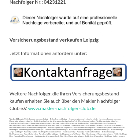
Nachfolger Nr.:
04231221
Versicherungsbestand verkaufen Leipzig
:
Jetzt Informationen anfordern unter:
Weitere Nachfolger, die Ihren Versicherungsbestand
kaufen erhalten Sie auch über den Makler Nachfolger
Club e.V.
www.makler-nachfolger-club.de
Wichtige Stichworte:
Maklerbestand verkaufen Leipzig – Bestandsverkauf Leipzig – Versicherungsbestand verkaufen Leipzig – Investmentbestand verkaufen –
Maklerunternehmen verkaufen – Bestände verkaufen – Versicherungsbestand verkaufen Preis -Maklerbestand kaufen – Versicherungsbestand kaufen –
Investmentbestand kaufen – Maklerunternehmen kaufen – Bestände kaufen – Maklerbestand Kauf Preis – Kauf von Maklerbeständen – Suchoweew
Bestandsverkauf – Maklerbestand übernehmen – Versicherungsbestand übernehmen – Investmentbestand übernehmen – Maklerunternehmen übernehmen –
Bestände übernehmen –Maklerbestand integrieren – Versicherungsbestand integrieren – Investmentbestand integrieren – Bestände integrieren – Maklerbestand
übertragen – Versicherungsbestand übertragen – Investmentbestand übertragen – Maklerunternehmen übertragen – Bestände übertragen – Maklernachfolge –
Junger Nachfolger – Nachfolge Makler – Nachfolge Maklerunternehmen – Familiennachfolge – Nachfolge Familienunternehmen – Bestandsnachfolge –
Nachfolgeplanung – Nachfolgefahrplan – Fahrplan Maklernachfolge – Nachfolgeplanung für Makler – Nachfolgeplanung im Maklerunternehmen – Makler Nachfolge
Plan – Nachfolger Maklerbestand – Nachfolger Versicherungsbestand – Nachfolger Maklerunternehmen – Bestände und Nachfolger – Nachfolger finden – externe