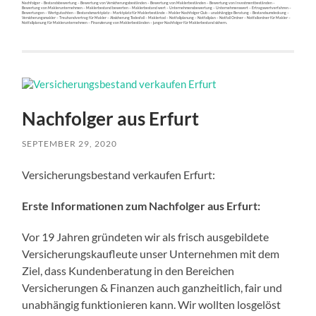
Nachfolger – Bestandsbewertung – Bewertung von Versicherungsbeständen – Bewertung von Maklerbeständen – Bewertung von Investmentbeständen –
Bewertung von Maklerunternehmen – Maklerbestand bewerten – Maklerbestand wert – Unternehmensbewertung – Unternehmenswert – Ertragswertverfahren –
Bewertungen – Wertgutachten – Bestandsmarktplatz – Marktplatz für Maklerbestände – Makler Nachfolger Club – unabhängige Beratung – Bestandsumdeckung –
Versicherungsmakler – Treuhandvertrag für Makler – Absicherung Todesfall – Maklertod – Notfallplanung – Notfallplan – Notfall Ordner – Notfallordner für Makler –
Notfallplanung für Maklerunternehmen – Finanzierung von Maklerbeständen – junger Nachfolger für Maklerbestand sichern.
Nachfolger aus Erfurt
SEPTEMBER 29, 2020
Versicherungsbestand verkaufen Erfurt:
Erste Informationen zum Nachfolger aus Erfurt:
Vor 19 Jahren gründeten wir als frisch ausgebildete
Versicherungskaufleute unser Unternehmen mit dem
Ziel, dass Kundenberatung in den Bereichen
Versicherungen & Finanzen auch ganzheitlich, fair und
unabhängig funktionieren kann. Wir wollten losgelöst