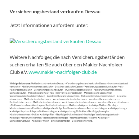
Versicherungsbestand verkaufen Dessau
Jetzt Informationen anfordern unter:
Weitere Nachfolger, die nach Versicherungsbeständen
suchen erhalten Sie auch über den Makler Nachfolger
Club e.V.
www.makler-nachfolger-club.de
Wichtige Stichworte:
Maklerbestand verkaufen Dessau – Versicherungsbestand verkaufen Dessau – Investmentbestand
verkaufen – Maklerunternehmen verkaufen – Bestände verkaufen Dessau – Versicherungsbestand verkaufen Preis -
Maklerbestand kaufen – Versicherungsbestand kaufen – Investmentbestand kaufen – Maklerunternehmen kaufen –
Bestände kaufen – Maklerbestand Kauf Preis – Kauf von Maklerbeständen – Maklerbestand übernehmen –
Versicherungsbestand übernehmen – Investmentbestand übernehmen – Maklerunternehmen übernehmen – Bestände
übernehmen –Maklerbestand integrieren – Versicherungsbestand integrieren – Investmentbestand integrieren –
Bestände integrieren – Maklerbestand übertragen – Versicherungsbestand übertragen – Investmentbestand übertragen
– Maklerunternehmen übertragen – Bestände übertragen – Maklernachfolge –– Nachfolge Makler – Nachfolge
Maklerunternehmen – Familiennachfolge – Nachfolge Familienunternehmen – Bestandsnachfolge – Nachfolgeplanung –
Nachfolgefahrplan – Fahrplan Maklernachfolge – Nachfolgeplanung für Makler – Nachfolgeplanung im
Maklerunternehmen – Makler Nachfolge Plan – Nachfolger Maklerbestand – Nachfolger Versicherungsbestand –
Nachfolger Maklerunternehmen – Bestände und Nachfolger – Nachfolger finden – externe Nachfolger –
Bestandsbewertung – Nachfolger finden – externe Nachfolger – Bestandsbewertung.