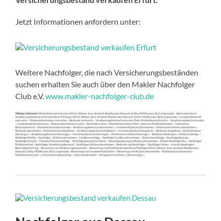
Jetzt Informationen anfordern unter:
Weitere Nachfolger, die nach Versicherungsbeständen
suchen erhalten Sie auch über den Makler Nachfolger
Club e.V.
www.makler-nachfolger-club.de
Wichtige Stichworte:
Maklerbestand verkaufen Erfurt, Weimar, Jena, Arnstadt, Nordhausen, Eisenach, Gotha, Mühlhausen, Bad Langensalza – Bestandsverkauf –
Versicherungsbestand verkaufen Raum Thüringen Erfurt, Weimar, Jena, Arnstadt, Nordhausen, Eisenach, Gotha, Mühlhausen, Bad Langensalza- Investmentbestand
verkaufen – Maklerunternehmen verkaufen – Bestände verkaufen – Versicherungsbestand verkaufen Preis -Maklerbestand kaufen – Versicherungsbestand kaufen
– Investmentbestand kaufen – Maklerunternehmen kaufen – Bestände kaufen – Maklerbestand Kauf Preis – Kauf von Maklerbeständen – Suchoweew
Bestandsverkauf – Maklerbestand übernehmen – Versicherungsbestand übernehmen – Investmentbestand übernehmen – Maklerunternehmen übernehmen –
Bestände übernehmen –Maklerbestand integrieren – Versicherungsbestand integrieren – Investmentbestand integrieren – Bestände integrieren – Maklerbestand
übertragen – Versicherungsbestand übertragen – Investmentbestand übertragen – Maklerunternehmen übertragen – Bestände übertragen – Maklernachfolge ––
Nachfolge Makler – Nachfolge – Maklerunternehmen – Familiennachfolge – Nachfolge Familienunternehmen – Bestandsnachfolge – Nachfolgeplanung –
Nachfolgefahrplan – Fahrplan Maklernachfolge – Nachfolgeplanung für Makler – Nachfolgeplanung im Maklerunternehmen – Makler Nachfolge Plan – Nachfolger
Maklerbestand – Nachfolger Versicherungsbestand – Nachfolger Maklerunternehmen – Bestände und Nachfolger – Nachfolger finden – externe Nachfolger –
Bestandsbewertung – Bewertung von Versicherungsbeständen – Bewertung von Maklerbeständen Raum Thüringen: Erfurt, Weimar, Jena, Arnstadt, Nordhausen,
Eisenach, Gotha, Mühlhausen, Bad Langensalza– Bewertung von Investmentbeständen – Bewertung von Maklerunternehmen – Maklerbestand bewerten –
Maklerbestand wert – Unternehmensbewertung – Unternehmenswert – Ertragswertverfahren – Bewertungen –