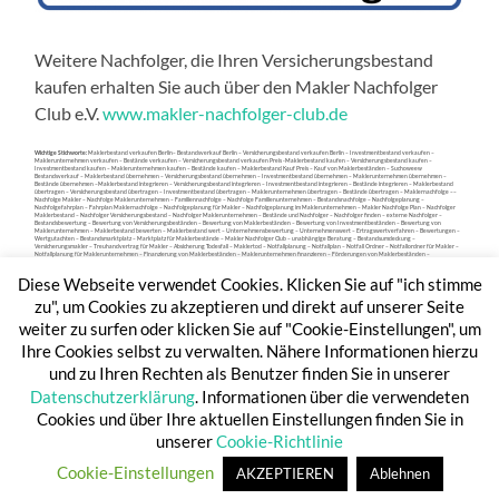
Weitere Nachfolger, die Ihren Versicherungsbestand
kaufen erhalten Sie auch über den Makler Nachfolger
Club e.V.
www.makler-nachfolger-club.de
Wichtige Stichworte:
Maklerbestand verkaufen Berlin– Bestandsverkauf Berlin – Versicherungsbestand verkaufen Berlin – Investmentbestand verkaufen –
Maklerunternehmen verkaufen – Bestände verkaufen – Versicherungsbestand verkaufen Preis -Maklerbestand kaufen – Versicherungsbestand kaufen –
Investmentbestand kaufen – Maklerunternehmen kaufen – Bestände kaufen – Maklerbestand Kauf Preis – Kauf von Maklerbeständen – Suchoweew
Bestandsverkauf – Maklerbestand übernehmen – Versicherungsbestand übernehmen – Investmentbestand übernehmen – Maklerunternehmen übernehmen –
Bestände übernehmen –Maklerbestand integrieren – Versicherungsbestand integrieren – Investmentbestand integrieren – Bestände integrieren – Maklerbestand
übertragen – Versicherungsbestand übertragen – Investmentbestand übertragen – Maklerunternehmen übertragen – Bestände übertragen – Maklernachfolge ––
Nachfolge Makler – Nachfolge Maklerunternehmen – Familiennachfolge – Nachfolge Familienunternehmen – Bestandsnachfolge – Nachfolgeplanung –
Nachfolgefahrplan – Fahrplan Maklernachfolge – Nachfolgeplanung für Makler – Nachfolgeplanung im Maklerunternehmen – Makler Nachfolge Plan – Nachfolger
Maklerbestand – Nachfolger Versicherungsbestand – Nachfolger Maklerunternehmen – Bestände und Nachfolger – Nachfolger finden – externe Nachfolger –
Bestandsbewertung – Bewertung von Versicherungsbeständen – Bewertung von Maklerbeständen – Bewertung von Investmentbeständen – Bewertung von
Maklerunternehmen – Maklerbestand bewerten – Maklerbestand wert – Unternehmensbewertung – Unternehmenswert – Ertragswertverfahren – Bewertungen –
Wertgutachten – Bestandsmarktplatz – Marktplatz für Maklerbestände – Makler Nachfolger Club – unabhängige Beratung – Bestandsumdeckung –
Versicherungsmakler – Treuhandvertrag für Makler – Absicherung Todesfall – Maklertod – Notfallplanung – Notfallplan – Notfall Ordner – Notfallordner für Makler –
Notfallplanung für Maklerunternehmen – Finanzierung von Maklerbeständen – Maklerunternehmen finanzieren – Förderungen von Maklerbeständen –
Maklerbestand verkaufen – Versicherungsbestand verkaufen – Investmentbestand verkaufen – Maklerunternehmen verkaufen – Bestände verkaufen –
Versicherungsbestand verkaufen Preis -Maklerbestand kaufen – Versicherungsbestand kaufen – Investmentbestand kaufen – Maklerunternehmen kaufen –
Diese Webseite verwendet Cookies. Klicken Sie auf "ich stimme
Bestände kaufen
zu", um Cookies zu akzeptieren und direkt auf unserer Seite
weiter zu surfen oder klicken Sie auf "Cookie-Einstellungen", um
Ihre Cookies selbst zu verwalten. Nähere Informationen hierzu
und zu Ihren Rechten als Benutzer finden Sie in unserer
Datenschutzerklärung
. Informationen über die verwendeten
Cookies und über Ihre aktuellen Einstellungen finden Sie in
unserer
Cookie-Richtlinie
© 2026
BESTANDSPARKPLATZ 24
—
HOCH ↑
Cookie-Einstellungen
AKZEPTIEREN
Ablehnen