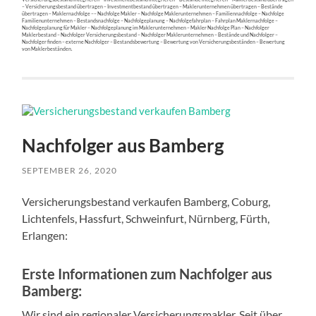
– Versicherungsbestand übertragen – Investmentbestand übertragen – Maklerunternehmen übertragen – Bestände
übertragen – Maklernachfolge –– Nachfolge Makler – Nachfolge Maklerunternehmen – Familiennachfolge – Nachfolge
Familienunternehmen – Bestandsnachfolge – Nachfolgeplanung – Nachfolgefahrplan – Fahrplan Maklernachfolge –
Nachfolgeplanung für Makler – Nachfolgeplanung im Maklerunternehmen – Makler Nachfolge Plan – Nachfolger
Maklerbestand – Nachfolger Versicherungsbestand – Nachfolger Maklerunternehmen – Bestände und Nachfolger –
Nachfolger finden – externe Nachfolger – Bestandsbewertung – Bewertung von Versicherungsbeständen – Bewertung
von Maklerbeständen.
Nachfolger aus Bamberg
SEPTEMBER 26, 2020
Versicherungsbestand verkaufen Bamberg, Coburg,
Lichtenfels, Hassfurt, Schweinfurt, Nürnberg, Fürth,
Erlangen:
Erste Informationen zum Nachfolger aus
Bamberg:
Wir sind ein regionaler Versicherungsmakler. Seit über