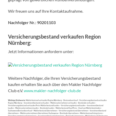
Wir freuen uns auf Ihre Kontaktaufnahme.
Nachfolger Nr.: 90201103
Versicherungsbestand verkaufen Region
Nürnberg:
Jetzt Informationen anfordern unter:
Weitere Nachfolger, die Ihren Versicherungsbestand
kaufen erhalten Sie auch über den Makler Nachfolger
Club e.V.
www.makler-nachfolger-club.de
Wichtige Stichworte:
Maklerbestand verkaufen Region Nürnberg – Bestandsverkauf – Versicherungsbestand verkaufen
Region Nürnberg – Investmentbestand verkaufen – Maklerunternehmen verkaufen – Bestände verkaufen –
Versicherungsbestand verkaufen Preis -Maklerbestand kaufen – Versicherungsbestand kaufen – Investmentbestand
kaufen – Maklerunternehmen kaufen – Bestände kaufen – Maklerbestand Kauf Preis – Kauf von Maklerbeständen –
Suchoweew Bestandsverkauf – Maklerbestand übernehmen – Versicherungsbestand übernehmen – Investmentbestand
übernehmen – Maklerunternehmen übernehmen Suchoweew – Bestände übernehmen –Maklerbestand integrieren –
Versicherungsbestand integrieren – Investmentbestand integrieren – Bestände integrieren – Maklerbestand übertragen