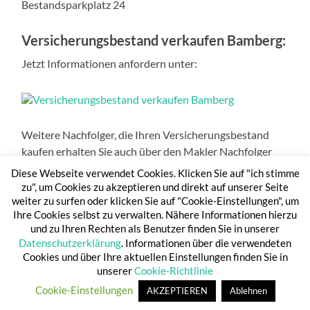
Versicherungsbestand verkaufen Bamberg:
Jetzt Informationen anfordern unter:
Weitere Nachfolger, die Ihren Versicherungsbestand
kaufen erhalten Sie auch über den Makler Nachfolger
Club e.V.
www.makler-nachfolger-club.de
Diese Webseite verwendet Cookies. Klicken Sie auf "ich stimme
zu", um Cookies zu akzeptieren und direkt auf unserer Seite
Wichtige Stichworte:
Maklerbestand verkaufen Bamberg, Coburg, Lichtenfels, Hassfurt, Schweinfurt, Nürnberg, Fürth, Erlangen – Bestandsverkauf Bamberg, Coburg,
weiter zu surfen oder klicken Sie auf "Cookie-Einstellungen", um
Lichtenfels, Hassfurt, Schweinfurt, Nürnberg, Fürth, Erlangen – Versicherungsbestand verkaufen Bamberg, Coburg, Lichtenfels, Hassfurt, Schweinfurt, Nürnberg, Fürth,
Erlangen – Investmentbestand verkaufen – Maklerunternehmen verkaufen – Bestände verkaufen – Versicherungsbestand verkaufen Preis -Maklerbestand kaufen
– Versicherungsbestand kaufen – Investmentbestand kaufen – Maklerunternehmen kaufen – Bestände kaufen – Maklerbestand Kauf Preis – Kauf von
Ihre Cookies selbst zu verwalten. Nähere Informationen hierzu
Maklerbeständen – Suchoweew Bestandsverkauf – Maklerbestand übernehmen – Versicherungsbestand übernehmen – Investmentbestand übernehmen –
Maklerunternehmen übernehmen – Bestände übernehmen –Maklerbestand integrieren – Versicherungsbestand integrieren – Investmentbestand integrieren –
Bestände integrieren – Maklerbestand übertragen – Versicherungsbestand übertragen – Investmentbestand übertragen – Maklerunternehmen übertragen –
und zu Ihren Rechten als Benutzer finden Sie in unserer
Bestände übertragen – Maklernachfolge –– Nachfolge Makler – Nachfolge Maklerunternehmen – Familiennachfolge – Nachfolge Familienunternehmen –
Bestandsnachfolge – Nachfolgeplanung – Nachfolgefahrplan – Fahrplan Maklernachfolge – Nachfolgeplanung für Makler – Nachfolgeplanung im
Maklerunternehmen – Makler Nachfolge Plan – Nachfolger Maklerbestand – Nachfolger Versicherungsbestand – Nachfolger Maklerunternehmen – Bestände und
Datenschutzerklärung
. Informationen über die verwendeten
Nachfolger – Nachfolger finden – externe Nachfolger – Bestandsbewertung – Lebenswerk.
Cookies und über Ihre aktuellen Einstellungen finden Sie in
unserer
Cookie-Richtlinie
Cookie-Einstellungen
AKZEPTIEREN
Ablehnen