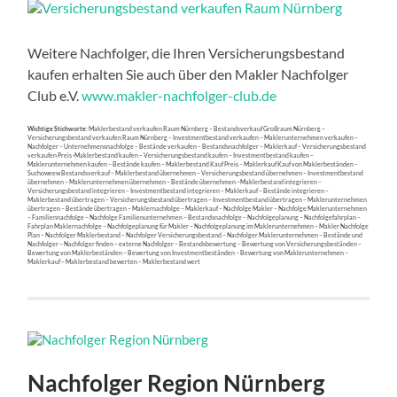
Weitere Nachfolger, die Ihren Versicherungsbestand
kaufen erhalten Sie auch über den Makler Nachfolger
Club e.V.
www.makler-nachfolger-club.de
Wichtige Stichworte:
Maklerbestand verkaufen Raum Nürnberg – Bestandsverkauf Großraum Nürnberg –
Versicherungsbestand verkaufen Raum Nürnberg – Investmentbestand verkaufen – Maklerunternehmen verkaufen –
Nachfolger – Unternehmensnachfolge – Bestände verkaufen – Bestandsnachfolger – Maklerkauf – Versicherungsbestand
verkaufen Preis -Maklerbestand kaufen – Versicherungsbestand kaufen – Investmentbestand kaufen –
Maklerunternehmen kaufen – Bestände kaufen – Maklerbestand Kauf Preis – Maklerkauf Kauf von Maklerbeständen –
Suchoweew Bestandsverkauf – Maklerbestand übernehmen – Versicherungsbestand übernehmen – Investmentbestand
übernehmen – Maklerunternehmen übernehmen – Bestände übernehmen –Maklerbestand integrieren –
Versicherungsbestand integrieren – Investmentbestand integrieren – Maklerkauf – Bestände integrieren –
Maklerbestand übertragen – Versicherungsbestand übertragen – Investmentbestand übertragen – Maklerunternehmen
übertragen – Bestände übertragen – Maklernachfolge – Maklerkauf – Nachfolge Makler – Nachfolge Maklerunternehmen
– Familiennachfolge – Nachfolge Familienunternehmen – Bestandsnachfolge – Nachfolgeplanung – Nachfolgefahrplan –
Fahrplan Maklernachfolge – Nachfolgeplanung für Makler – Nachfolgeplanung im Maklerunternehmen – Makler Nachfolge
Plan – Nachfolger Maklerbestand – Nachfolger Versicherungsbestand – Nachfolger Maklerunternehmen – Bestände und
Nachfolger – Nachfolger finden – externe Nachfolger – Bestandsbewertung – Bewertung von Versicherungsbeständen –
Bewertung von Maklerbeständen – Bewertung von Investmentbeständen – Bewertung von Maklerunternehmen –
Maklerkauf – Maklerbestand bewerten – Maklerbestand wert
Nachfolger Region Nürnberg