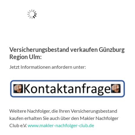
Versicherungsbestand verkaufen Günzburg
Region Ulm:
Jetzt Informationen anfordern unter:
Weitere Nachfolger, die Ihren Versicherungsbestand
kaufen erhalten Sie auch über den Makler Nachfolger
Club e.V.
www.makler-nachfolger-club.de
Wichtige Stichworte:
Maklerbestand verkaufen Günzburg – Ulm Günzburg, Burgau, Ichenhausen, Leipheim, Dillingen,
Elchingen, Neu-Ulm, Ulm, Langenau, Senden, Heidenheim, Weißenhorn, Augsburg – Bestandsverkauf –
Versicherungsbestand verkaufen – Investmentbestand verkaufen – Maklerunternehmen verkaufen – Nachfolger –
Unternehmensnachfolge – Bestände verkaufen – Bestandsnachfolger – Maklerkauf – Versicherungsbestand verkaufen
Preis -Maklerbestand kaufen – Versicherungsbestand kaufen – Investmentbestand kaufen – Maklerunternehmen kaufen –
Bestände kaufen – Maklerbestand Kauf Preis – Maklerkauf Kauf von Maklerbeständen – Suchoweew Bestandsverkauf –
Maklerbestand übernehmen – Versicherungsbestand übernehmen – Investmentbestand übernehmen –
Maklerunternehmen übernehmen in Ulm.