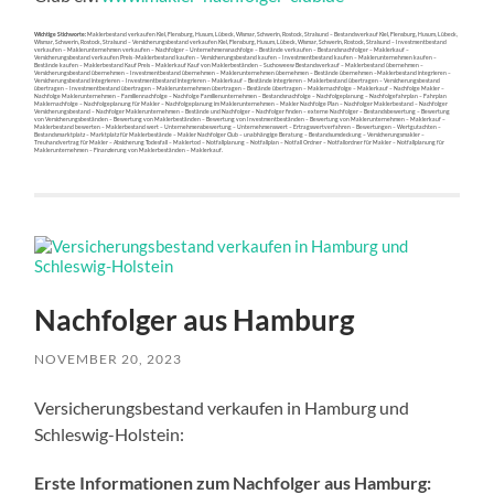
Wichtige Stichworte:
Maklerbestand verkaufen Kiel, Flensburg, Husum, Lübeck, Wismar, Schwerin, Rostock, Stralsund – Bestandsverkauf Kiel, Flensburg, Husum, Lübeck,
Wismar, Schwerin, Rostock, Stralsund – Versicherungsbestand verkaufen Kiel, Flensburg, Husum, Lübeck, Wismar, Schwerin, Rostock, Stralsund – Investmentbestand
verkaufen – Maklerunternehmen verkaufen – Nachfolger – Unternehmensnachfolge – Bestände verkaufen – Bestandsnachfolger – Maklerkauf –
Versicherungsbestand verkaufen Preis -Maklerbestand kaufen – Versicherungsbestand kaufen – Investmentbestand kaufen – Maklerunternehmen kaufen –
Bestände kaufen – Maklerbestand Kauf Preis – Maklerkauf Kauf von Maklerbeständen – Suchoweew Bestandsverkauf – Maklerbestand übernehmen –
Versicherungsbestand übernehmen – Investmentbestand übernehmen – Maklerunternehmen übernehmen – Bestände übernehmen –Maklerbestand integrieren –
Versicherungsbestand integrieren – Investmentbestand integrieren – Maklerkauf – Bestände integrieren – Maklerbestand übertragen – Versicherungsbestand
übertragen – Investmentbestand übertragen – Maklerunternehmen übertragen – Bestände übertragen – Maklernachfolge – Maklerkauf – Nachfolge Makler –
Nachfolge Maklerunternehmen – Familiennachfolge – Nachfolge Familienunternehmen – Bestandsnachfolge – Nachfolgeplanung – Nachfolgefahrplan – Fahrplan
Maklernachfolge – Nachfolgeplanung für Makler – Nachfolgeplanung im Maklerunternehmen – Makler Nachfolge Plan – Nachfolger Maklerbestand – Nachfolger
Versicherungsbestand – Nachfolger Maklerunternehmen – Bestände und Nachfolger – Nachfolger finden – externe Nachfolger – Bestandsbewertung – Bewertung
von Versicherungsbeständen – Bewertung von Maklerbeständen – Bewertung von Investmentbeständen – Bewertung von Maklerunternehmen – Maklerkauf –
Maklerbestand bewerten – Maklerbestand wert – Unternehmensbewertung – Unternehmenswert – Ertragswertverfahren – Bewertungen – Wertgutachten –
Bestandsmarktplatz – Marktplatz für Maklerbestände – Makler Nachfolger Club – unabhängige Beratung – Bestandsumdeckung – Versicherungsmakler –
Treuhandvertrag für Makler – Absicherung Todesfall – Maklertod – Notfallplanung – Notfallplan – Notfall Ordner – Notfallordner für Makler – Notfallplanung für
Maklerunternehmen – Finanzierung von Maklerbeständen – Maklerkauf.
Nachfolger aus Hamburg
NOVEMBER 20, 2023
Versicherungsbestand verkaufen in Hamburg und
Schleswig-Holstein:
Erste Informationen zum Nachfolger aus Hamburg: