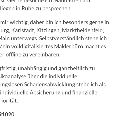
 ist. Gerne besuche ich Mandanten auf
iegen in Ruhe zu besprechen.
mir wichtig, daher bin ich besonders gerne in
g, Karlstadt, Kitzingen, Marktheidenfeld,
Main unterwegs. Selbstverständlich stehe ich
ein volldigitalisiertes Maklerbüro macht es
r offline zu vereinbaren.
ngfristig, unabhängig und ganzheitlich zu
koanalyse über die individuelle
bungslosen Schadensabwicklung stehe ich als
e individuelle Absicherung und finanzielle
iorität.
191020