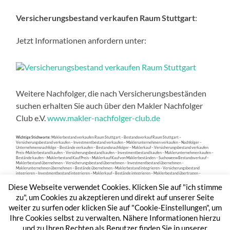
Versicherungsbestand verkaufen Raum Stuttgart
:
Jetzt Informationen anfordern unter:
Weitere Nachfolger, die nach Versicherungsbeständen
suchen erhalten Sie auch über den Makler Nachfolger
Club e.V.
www.makler-nachfolger-club.de
Wichtige Stichworte:
Maklerbestand verkaufen Raum Stuttgart – Bestandsverkauf Raum Stuttgart –
Versicherungsbestand verkaufen – Investmentbestand verkaufen – Maklerunternehmen verkaufen – Nachfolger –
Unternehmensnachfolge – Bestände verkaufen – Bestandsnachfolger – Maklerkauf – Versicherungsbestand verkaufen
Preis -Maklerbestand kaufen – Versicherungsbestand kaufen – Investmentbestand kaufen – Maklerunternehmen kaufen –
Bestände kaufen – Maklerbestand Kauf Preis – Maklerkauf Kauf von Maklerbeständen – Suchoweew Bestandsverkauf –
Maklerbestand übernehmen – Versicherungsbestand übernehmen – Investmentbestand übernehmen –
Maklerunternehmen übernehmen – Bestände übernehmen –Maklerbestand integrieren – Versicherungsbestand
integrieren – Investmentbestand integrieren – Maklerkauf – Bestände integrieren – Maklerbestand übertragen –
Versicherungsbestand übertragen – Investmentbestand übertragen – Maklerunternehmen übertragen – Bestände
übertragen – Maklernachfolge – Maklerkauf – Nachfolge Makler.
Diese Webseite verwendet Cookies. Klicken Sie auf "ich stimme
zu", um Cookies zu akzeptieren und direkt auf unserer Seite
weiter zu surfen oder klicken Sie auf "Cookie-Einstellungen", um
Ihre Cookies selbst zu verwalten. Nähere Informationen hierzu
und zu Ihren Rechten als Benutzer finden Sie in unserer