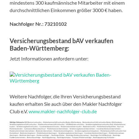
mindestens 300 kaufmännische Mitarbeiter mit einem
durchschnittlichen Einkommen größer 3000 € haben.
Nachfolger Nr.:
73210102
Versicherungsbestand bAV verkaufen
Baden-Württemberg:
Jetzt Informationen anfordern unter:
Weitere Nachfolger, die Ihren Versicherungsbestand
kaufen erhalten Sie auch über den Makler Nachfolger
Club e.V.
www.makler-nachfolger-club.de
Wichtige Stichworte:
BAV Bestand verkaufen – Maklerbestand bAV verkaufen Baden-Württemberg – Bestandsverkauf bAV verkaufen Baden-Württemberg –
Versicherungsbestand bAV verkaufen – Maklerunternehmen bAV verkaufen – bAV Bestände verkaufen – Versicherungsbestand verkaufen Preis -Maklerbestand
kaufen – Versicherungsbestand kaufen – Investmentbestand kaufen – Maklerunternehmen kaufen – Bestände kaufen – Maklerbestand Kauf Preis – Kauf von
Maklerbeständen – Suchoweew Bestandsverkauf – Maklerbestand übernehmen – Versicherungsbestand übernehmen – Investmentbestand übernehmen –
Maklerunternehmen übernehmen – Bestände übernehmen –Maklerbestand integrieren – Versicherungsbestand integrieren – Maklerbestand bAV verkaufen Süd-
Deutschland – Bestände integrieren – Maklerbestand übertragen – Versicherungsbestand übertragen – Investmentbestand übertragen – Maklerunternehmen
übertragen – Bestände übertragen – Maklernachfolge –– Nachfolge Makler – Nachfolge Maklerunternehmen – Nachfolger für bAV Bestände – Nachfolge
Familienunternehmen – Bestandsnachfolge – Nachfolgeplanung – Nachfolgefahrplan – Fahrplan Maklernachfolge – Nachfolgeplanung für Makler –