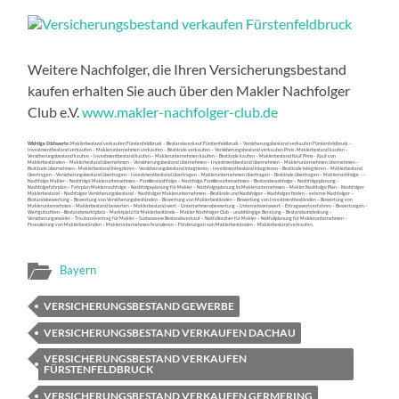
Weitere Nachfolger, die Ihren Versicherungsbestand
kaufen erhalten Sie auch über den Makler Nachfolger
Club e.V.
www.makler-nachfolger-club.de
Wichtige Stichworte:
Maklerbestand verkaufen Fürstenfeldbruck – Bestandsverkauf Fürstenfeldbruck – Versicherungsbestand verkaufen Fürstenfeldbruck –
Investmentbestand verkaufen – Maklerunternehmen verkaufen – Bestände verkaufen – Versicherungsbestand verkaufen Preis -Maklerbestand kaufen –
Versicherungsbestand kaufen – Investmentbestand kaufen – Maklerunternehmen kaufen – Bestände kaufen – Maklerbestand Kauf Preis – Kauf von
Maklerbeständen – Maklerbestand übernehmen – Versicherungsbestand übernehmen – Investmentbestand übernehmen – Maklerunternehmen übernehmen –
Bestände übernehmen –Maklerbestand integrieren – Versicherungsbestand integrieren – Investmentbestand integrieren – Bestände integrieren – Maklerbestand
übertragen – Versicherungsbestand übertragen – Investmentbestand übertragen – Maklerunternehmen übertragen – Bestände übertragen – Maklernachfolge ––
Nachfolge Makler – Nachfolge Maklerunternehmen – Familiennachfolge – Nachfolge Familienunternehmen – Bestandsnachfolge – Nachfolgeplanung –
Nachfolgefahrplan – Fahrplan Maklernachfolge – Nachfolgeplanung für Makler – Nachfolgeplanung im Maklerunternehmen – Makler Nachfolge Plan – Nachfolger
Maklerbestand – Nachfolger Versicherungsbestand – Nachfolger Maklerunternehmen – Bestände und Nachfolger – Nachfolger finden – externe Nachfolger –
Bestandsbewertung – Bewertung von Versicherungsbeständen – Bewertung von Maklerbeständen – Bewertung von Investmentbeständen – Bewertung von
Maklerunternehmen – Maklerbestand bewerten – Maklerbestand wert – Unternehmensbewertung – Unternehmenswert – Ertragswertverfahren – Bewertungen –
Wertgutachten – Bestandsmarktplatz – Marktplatz für Maklerbestände – Makler Nachfolger Club – unabhängige Beratung – Bestandsumdeckung –
Versicherungsmakler – Treuhandvertrag für Makler – Suchoweew Bestandsverkauf – Notfallordner für Makler – Notfallplanung für Maklerunternehmen –
Finanzierung von Maklerbeständen – Maklerunternehmen finanzieren – Förderungen von Maklerbeständen – Maklerbestand verkaufen.
Bayern
VERSICHERUNGSBESTAND GEWERBE
VERSICHERUNGSBESTAND VERKAUFEN DACHAU
VERSICHERUNGSBESTAND VERKAUFEN
FÜRSTENFELDBRUCK
VERSICHERUNGSBESTAND VERKAUFEN GERMERING