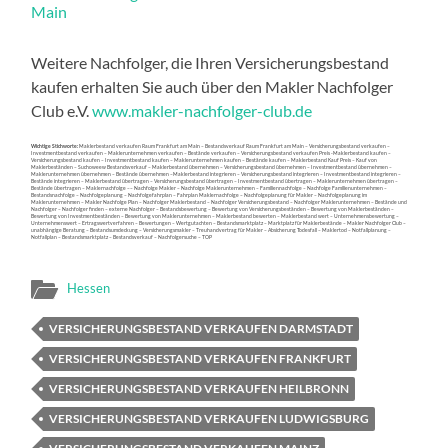
Weitere Nachfolger, die Ihren Versicherungsbestand
kaufen erhalten Sie auch über den Makler Nachfolger
Club e.V.
www.makler-nachfolger-club.de
Wichtige Stichworte:
Maklerbestand verkaufen Raum Frankfurt am Main – Bestandsverkauf Raum Frankfurt am Main – Versicherungsbestand verkaufen –
Investmentbestand verkaufen – Maklerunternehmen verkaufen – Bestände verkaufen – Versicherungsbestand verkaufen Preis -Maklerbestand kaufen –
Versicherungsbestand kaufen – Investmentbestand kaufen – Maklerunternehmen kaufen – Bestände kaufen – Maklerbestand Kauf Preis – Kauf von
Maklerbeständen – Suchoweew Bestandsverkauf – Maklerbestand übernehmen – Versicherungsbestand übernehmen – Investmentbestand übernehmen –
Maklerunternehmen übernehmen – Bestände übernehmen –Maklerbestand integrieren – Versicherungsbestand integrieren – Investmentbestand integrieren –
Bestände integrieren – Maklerbestand übertragen – Versicherungsbestand übertragen – Investmentbestand übertragen – Maklerunternehmen übertragen –
Bestände übertragen – Maklernachfolge –– Nachfolge Makler – Nachfolge Maklerunternehmen – Familiennachfolge – Nachfolge Familienunternehmen –
Bestandsnachfolge – Nachfolgeplanung – Nachfolgefahrplan – Fahrplan Maklernachfolge – Nachfolgeplanung für Makler – Nachfolgeplanung im
Maklerunternehmen – Makler Nachfolge Plan – Nachfolger Maklerbestand – Nachfolger Versicherungsbestand – Nachfolger Maklerunternehmen – Bestände und
Nachfolger – Nachfolger finden – externe Nachfolger – Bestandsbewertung – Bewertung von Versicherungsbeständen – Bewertung von Maklerbeständen –
Bewertung von Investmentbeständen – Bewertung von Maklerunternehmen – Maklerbestand bewerten – Maklerbestand wert – Unternehmensbewertung –
Unternehmenswert – Ertragswertverfahren – Bewertungen – Wertgutachten – Bestandsmarktplatz – Marktplatz für Maklerbestände – Makler Nachfolger Club –
unabhängige Beratung – Bestandsumdeckung – Versicherungsmakler – Treuhandvertrag für Makler – Absicherung Todesfall – Maklertod – Notfallplanung –
Notfallplan – Bestandsmarktplatz – Bestandsverkauf – Nachfolgersuche – TOP
Hessen
VERSICHERUNGSBESTAND VERKAUFEN DARMSTADT
VERSICHERUNGSBESTAND VERKAUFEN FRANKFURT
VERSICHERUNGSBESTAND VERKAUFEN HEILBRONN
VERSICHERUNGSBESTAND VERKAUFEN LUDWIGSBURG