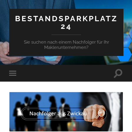
BESTANDSPARKPLATZ
24
Sie suchen nach einem Nachfolger für Ihr
Maklerunternehmen?
Suchfe
Mobile-
ein-/a
Menü
ein-/ausblenden