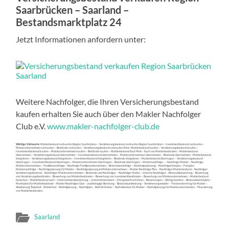
Saarbrücken – Saarland –
Bestandsmarktplatz 24
Jetzt Informationen anfordern unter:
Weitere Nachfolger, die Ihren Versicherungsbestand
kaufen erhalten Sie auch über den Makler Nachfolger
Club e.V.
www.makler-nachfolger-club.de
Wichtige Stichworte:
Maklerbestand verkaufen Region Saarbrücken – Versicherungsbestand verkaufen Region Saarbrücken – Investmentbestand verkaufen –
Maklerunternehmen verkaufen – Bestände verkaufen – Versicherungsbestand verkaufen Preis -Maklerbestand kaufen – Versicherungsbestand kaufen –
Investmentbestand kaufen – Maklerunternehmen kaufen – Bestände kaufen – Maklerbestand Kauf Preis – Kauf von Maklerbeständen – Maklerbestand
übernehmen – Versicherungsbestand übernehmen – Investmentbestand übernehmen – Maklerunternehmen übernehmen – Bestände übernehmen –Maklerbestand
integrieren – Versicherungsbestand integrieren – Investmentbestand integrieren – Bestände integrieren – Maklerbestand übertragen – Versicherungsbestand
übertragen – Investmentbestand übertragen – Maklerunternehmen übertragen – Bestände übertragen – Maklernachfolge –– Nachfolge Makler – Nachfolge
Maklerunternehmen – Familiennachfolge – Nachfolge Familienunternehmen – Bestandsnachfolge – Nachfolgeplanung – Nachfolgefahrplan – Fahrplan
Maklernachfolge – Nachfolgeplanung für Makler – Nachfolgeplanung im Maklerunternehmen – Makler Nachfolge Plan – Nachfolger Maklerbestand – Nachfolger
Versicherungsbestand – Nachfolger Maklerunternehmen – Bestände und Nachfolger – Nachfolger finden – externe Nachfolger – Bestandsbewertung – Bewertung
von Versicherungsbeständen – Bewertung von Maklerbeständen – Bewertung von Investmentbeständen – Bewertung von Maklerunternehmen – Maklerbestand
bewerten – Maklerbestand wert – Unternehmensbewertung – Unternehmenswert – Ertragswertverfahren – Bewertungen – Wertgutachten – Bestandsmarktplatz –
Marktplatz für Maklerbestände – Makler Nachfolger Club – unabhängige Beratung – Bestandsumdeckung – Versicherungsmakler – Treuhandvertrag für Makler –
Absicherung Todesfall – Maklertod – Notfallplanung – Notfallplan – Notfall Ordner – Notfallordner für Makler – Notfallplanung für Maklerunternehmen – Finanzierung
von Maklerbeständen.
Saarland