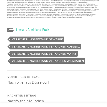
Nachfolgeplanung für Makler – Nachfolgeplanung im Maklerunternehmen – Makler Nachfolge Plan – Nachfolger Maklerbestand – Nachfolger Versicherungsbestand
– Nachfolger Maklerunternehmen – Bestände und Nachfolger – Nachfolger finden – externe Nachfolger – Bestandsbewertung – Bewertung von
Versicherungsbeständen – Bewertung von Maklerbeständen – Bewertung von Investmentbeständen – Bewertung von Maklerunternehmen – Maklerbestand
bewerten – Maklerbestand wert – Unternehmensbewertung – Unternehmenswert – Ertragswertverfahren – Bewertungen – Wertgutachten – Bestandsmarktplatz –
Marktplatz für Maklerbestände – Makler Nachfolger Club – unabhängige Beratung – Bestandsumdeckung – Versicherungsmakler – Treuhandvertrag für Makler –
Absicherung Todesfall – Maklertod – Notfallplanung – Notfallplan – Notfall Ordner – Notfallordner für Makler – Notfallplanung für Maklerunternehmen – Finanzierung
von Maklerbeständen – Maklerunternehmen finanzieren – Förderungen von Maklerbeständen – Maklerbestand verkaufen – Versicherungsbestand verkaufen –
Investmentbestand verkaufen – Maklerunternehmen verkaufen – Bestände verkaufen – Versicherungsbestand verkaufen Preis -Maklerbestand kaufen –
Investmentbestand übernehmen – Maklerunternehmen übernehmen – Bestände übernehmen –Maklerbestand integrieren – Versicherungsbestand integrieren –
Investmentbestand integrieren – Bestände integrieren – Maklerbestand übertragen – Versicherungsbestand übertragen – Investmentbestand übertragen –
Maklerunternehmen übertragen – Bestände übertragen – Maklernachfolge –– Nachfolge Makler – Nachfolge planen und übertragen.
Hessen
,
Rheinland-Pfalz
VERSICHERUNGSBESTAND GEWERBE
VERSICHERUNGSBESTAND VERKAUFEN KOBLENZ
VERSICHERUNGSBESTAND VERKAUFEN MAINZ
VERSICHERUNGSBESTAND VERKAUFEN WIESBADEN
VORHERIGER BEITRAG
Nachfolger aus Düsseldorf
NÄCHSTER BEITRAG
Nachfolger in München