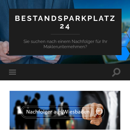
BESTANDSPARKPLATZ
24
Sie suchen nach einem Nachfolger für Ihr
Maklerunternehmen?
Suchfe
Mobile-
ein-/a
Menü
ein-/ausblenden