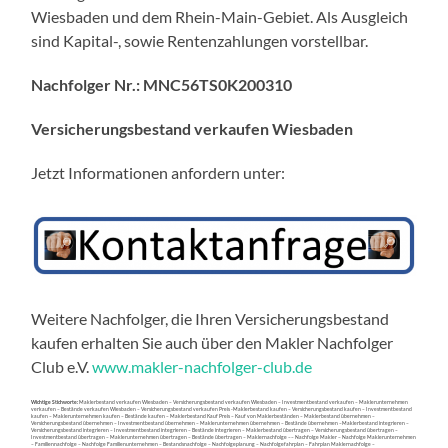
Wiesbaden und dem Rhein-Main-Gebiet. Als Ausgleich
sind Kapital-, sowie Rentenzahlungen vorstellbar.
Nachfolger Nr.: MNC56TS0K200310
Versicherungsbestand verkaufen Wiesbaden
Jetzt Informationen anfordern unter:
Weitere Nachfolger, die Ihren Versicherungsbestand
kaufen erhalten Sie auch über den Makler Nachfolger
Club e.V.
www.makler-nachfolger-club.de
Wichtige Stichworte:
Maklerbestand verkaufen Wiesbaden – Versicherungsbestand verkaufen Wiesbaden – Investmentbestand verkaufen – Maklerunternehmen
verkaufen – Bestände verkaufen Wiesbaden – Versicherungsbestand verkaufen Preis -Maklerbestand kaufen – Versicherungsbestand kaufen – Investmentbestand
kaufen – Maklerunternehmen kaufen – Bestände kaufen – Maklerbestand Kauf Preis – Kauf von Maklerbeständen – Maklerbestand übernehmen –
Versicherungsbestand übernehmen – Investmentbestand übernehmen – Maklerunternehmen übernehmen – Bestände übernehmen –Maklerbestand integrieren –
Versicherungsbestand integrieren – Investmentbestand integrieren – Bestände integrieren – Maklerbestand übertragen – Versicherungsbestand übertragen –
Investmentbestand übertragen – Maklerunternehmen übertragen – Bestände übertragen – Maklernachfolge –– Nachfolge Makler – Nachfolge Maklerunternehmen
– Familiennachfolge – Nachfolge Familienunternehmen – Bestandsnachfolge – Nachfolgeplanung – Nachfolgefahrplan – Fahrplan Maklernachfolge –